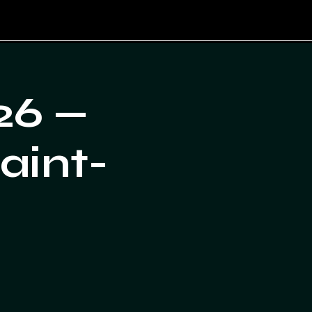
26 —
aint-