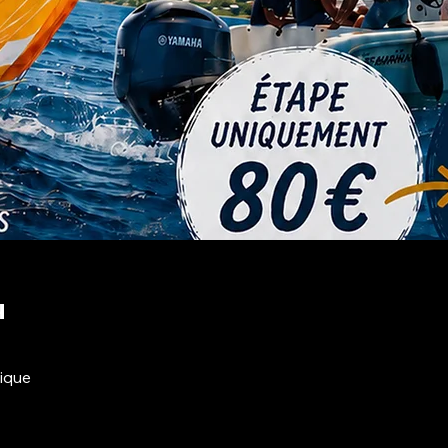
u
nique